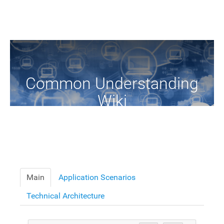
Common Understanding
Wiki
A Common Knowledge Source of Terms and Definitions
Main
Application Scenarios
Technical Architecture