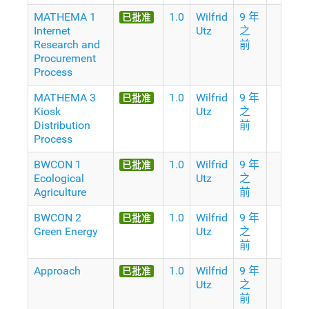
MATHEMA 1
1.0
Wilfrid
9 年
已批准
Internet
Utz
之
Research and
前
Procurement
Process
MATHEMA 3
1.0
Wilfrid
9 年
已批准
Kiosk
Utz
之
Distribution
前
Process
BWCON 1
1.0
Wilfrid
9 年
已批准
Ecological
Utz
之
Agriculture
前
BWCON 2
1.0
Wilfrid
9 年
已批准
Green Energy
Utz
之
前
Approach
1.0
Wilfrid
9 年
已批准
Utz
之
前