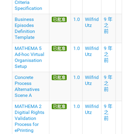
Criteria
Specification
Business
1.0
Wilfrid
9 年
已批准
Episodes
Utz
之
Definition
前
Template
MATHEMA 5
1.0
Wilfrid
9 年
已批准
Ad-hoc Virtual
Utz
之
Organisation
前
Setup
Concrete
1.0
Wilfrid
9 年
已批准
Process
Utz
之
Alternatives
前
Scene A
MATHEMA 2
1.0
Wilfrid
9 年
已批准
Digitial Rights
Utz
之
Validation
前
Process for
ePrinting