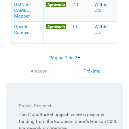
DMN-to-
2.1
Wilfrid
9
Aprovado
CAMEL
Utz
Anos
Mapper
atrás
Openid
1.0
Wilfrid
9
Aprovado
Connect
Utz
Anos
atrás
Página 1 de 2
Anterior
Próximo
Project Research
The CloudSocket project receives research
funding from the European Union's Horizon 2020
Framework Programme