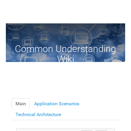
Common Understanding
Wiki
A Common Knowledge Source of Terms and Definitions
Main
Application Scenarios
Technical Architecture