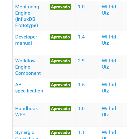
Monitoring
1.0
Wilfrid
9
Aprovado
Engine
Utz
Anos
(InfluxDB
atrás
Prototype)
Developer
1.4
Wilfrid
9
Aprovado
manual
Utz
Anos
atrás
Workflow
2.9
Wilfrid
9
Aprovado
Engine
Utz
Anos
Component
atrás
API
1.5
Wilfrid
9
Aprovado
specification
Utz
Anos
atrás
Handbook
1.0
Wilfrid
9
Aprovado
WFE
Utz
Anos
atrás
Synergic
1.1
Wilfrid
9
Aprovado
Cross-Layer
Utz
Anos