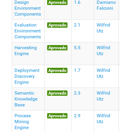
Design
1.6
Damiano
9
Aprovado
Environment
Falcioni
Anos
Components
atrás
Evaluation
2.1
Wilfrid
9
Aprovado
Environment
Utz
Anos
Components
atrás
Harvesting
5.5
Wilfrid
9
Aprovado
Engine
Utz
Anos
atrás
Deployment
1.7
Wilfrid
9
Aprovado
Discovery
Utz
Anos
Engine
atrás
Semantic
2.3
Wilfrid
9
Aprovado
Knowledge
Utz
Anos
Base
atrás
Process
2.9
Wilfrid
9
Aprovado
Mining
Utz
Anos
Engine
atrás