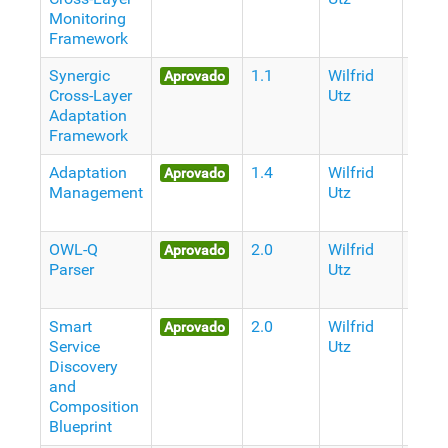
Monitoring
atrás
Framework
Synergic
1.1
Wilfrid
9
Aprovado
Cross-Layer
Utz
Anos
Adaptation
atrás
Framework
Adaptation
1.4
Wilfrid
9
Aprovado
Management
Utz
Anos
atrás
OWL-Q
2.0
Wilfrid
9
Aprovado
Parser
Utz
Anos
atrás
Smart
2.0
Wilfrid
9
Aprovado
Service
Utz
Anos
Discovery
atrás
and
Composition
Blueprint