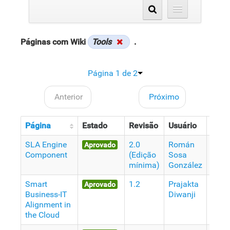
Páginas com Wiki
Tools
.
Página 1 de 2
Anterior
Próximo
Página
Estado
Revisão
Usuário
Data
SLA Engine
2.0
Román
8
Aprovado
Component
(Edição
Sosa
Anos
mínima)
González
atrás
Smart
1.2
Prajakta
9
Aprovado
Business-IT
Diwanji
Anos
Alignment in
atrás
the Cloud