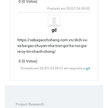
0 (0 Votos)
Responder
Topo
Postado em 20/07/24 09:00.
gd
https://xebagacchohang.com.vn/dich-vu-
xe-ba-gac-chuyen-nha-tron-goi-ha-noi-gia-
re-uy-tin-nhanh-chong/
0 (0 Votos)
Responder
Topo
Postado em 20/07/24 09:01 em resposta a
gd
.
Project Research