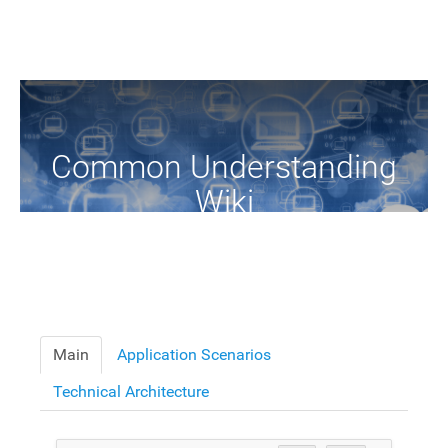
Common Understanding
Wiki
A Common Knowledge Source of Terms and Definitions
Main
Application Scenarios
Technical Architecture