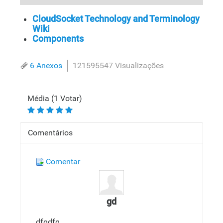
CloudSocket Technology and Terminology
Wiki
Components
6 Anexos
121595547 Visualizações
Média (1 Votar)
Comentários
Comentar
gd
dfgdfg