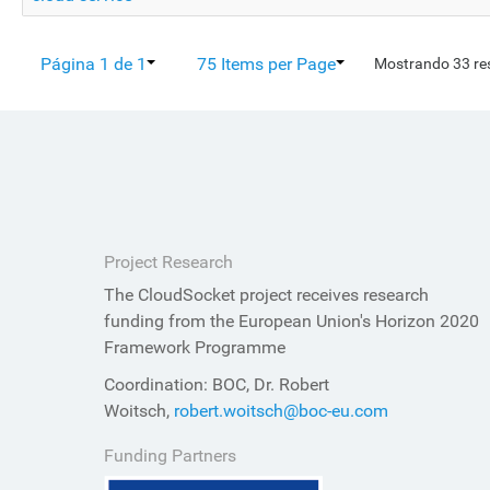
Página 1 de 1
75 Items per Page
Mostrando 33 re
Project Research
The CloudSocket project receives research
funding from the European Union's Horizon 2020
Framework Programme
Coordination: BOC, Dr. Robert
Woitsch,
robert.woitsch@boc-eu.com
Funding Partners