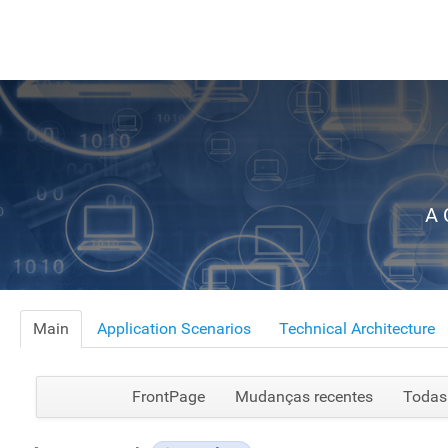
A 
Main
Application Scenarios
Technical Architecture
FrontPage
Mudanças recentes
Todas