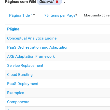
Páginas com Wiki
General
.
Página 1 de 1
75 Items per Page
Mostrando 33 re
Página
Conceptual Analytics Engine
PaaS Orchestration and Adaptation
AXE Adaptation Framework
Service Replacement
Cloud Bursting
PaaS Deployment
Examples
Components