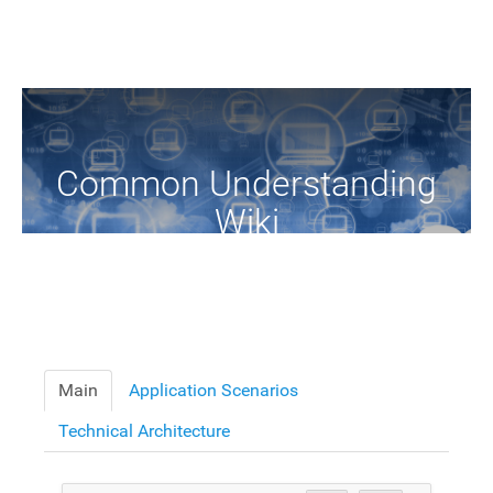
Common Understanding
Wiki
A Common Knowledge Source of Terms and Definitions
Main
Application Scenarios
Technical Architecture