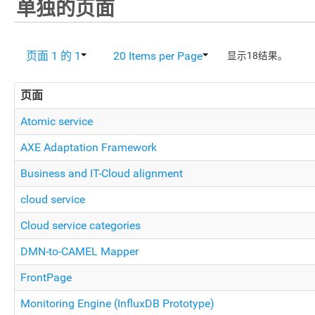
单独的页面
页面 1 的 1
20 Items per Page
显示18结果。
页面
Atomic service
AXE Adaptation Framework
Business and IT-Cloud alignment
cloud service
Cloud service categories
DMN-to-CAMEL Mapper
FrontPage
Monitoring Engine (InfluxDB Prototype)