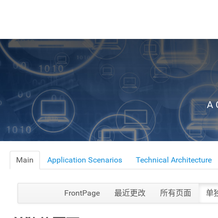
A 
Main
Application Scenarios
Technical Architecture
FrontPage
最近更改
所有页面
单