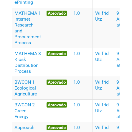
ePrinting
MATHEMA 1
1.0
Wilfrid
9
Aprovado
Internet
Utz
Anos
Research
atrás
and
Procurement
Process
MATHEMA 3
1.0
Wilfrid
9
Aprovado
Kiosk
Utz
Anos
Distribution
atrás
Process
BWCON 1
1.0
Wilfrid
9
Aprovado
Ecological
Utz
Anos
Agriculture
atrás
BWCON 2
1.0
Wilfrid
9
Aprovado
Green
Utz
Anos
Energy
atrás
Approach
1.0
Wilfrid
9
Aprovado