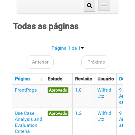
Todas as páginas
Página 1 de 1
Anterior
Próximo
Página
Estado
Revisão
Usuário
Data
FrontPage
1.0
Wilfrid
9
Aprovado
Utz
Anos
atrás
Use Case
1.2
Wilfrid
9
Aprovado
Analysis and
Utz
Anos
Evaluation
atrás
Criteria