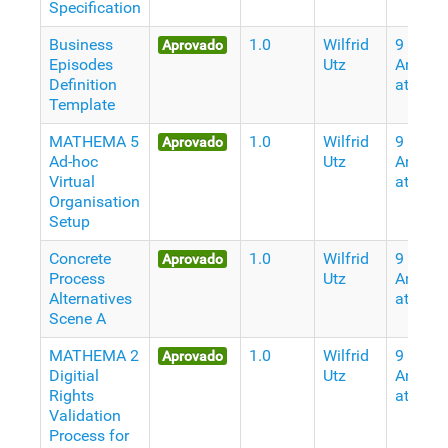
Specification
Business
1.0
Wilfrid
9
Aprovado
Episodes
Utz
Anos
Definition
atrás
Template
MATHEMA 5
1.0
Wilfrid
9
Aprovado
Ad-hoc
Utz
Anos
Virtual
atrás
Organisation
Setup
Concrete
1.0
Wilfrid
9
Aprovado
Process
Utz
Anos
Alternatives
atrás
Scene A
MATHEMA 2
1.0
Wilfrid
9
Aprovado
Digitial
Utz
Anos
Rights
atrás
Validation
Process for