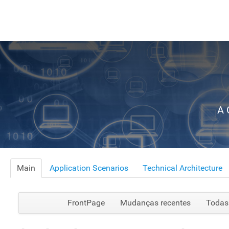
A 
Main
Application Scenarios
Technical Architecture
FrontPage
Mudanças recentes
Todas