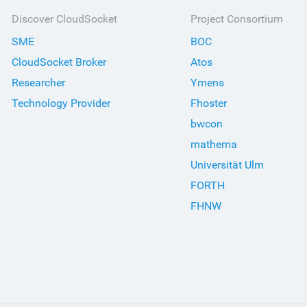
Discover CloudSocket
Project Consortium
SME
BOC
CloudSocket Broker
Atos
Researcher
Ymens
Technology Provider
Fhoster
bwcon
mathema
Universität Ulm
FORTH
FHNW