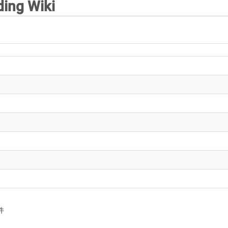
ing Wiki
件