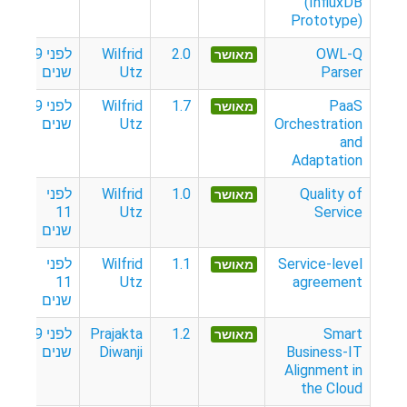
(InfluxDB
Prototype)
OWL-Q
2.0
Wilfrid
לפני 9
מאושר
Parser
Utz
שנים
PaaS
1.7
Wilfrid
לפני 9
מאושר
Orchestration
Utz
שנים
and
Adaptation
Quality of
1.0
Wilfrid
לפני
מאושר
11
Utz
Service
שנים
Service-level
1.1
Wilfrid
לפני
מאושר
11
Utz
agreement
שנים
Smart
1.2
Prajakta
לפני 9
מאושר
Business-IT
Diwanji
שנים
Alignment in
the Cloud