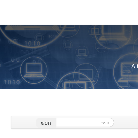
A 
חפש