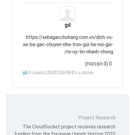
תגובה
gd
https://xebagacchohang.com.vn/dich-vu-
xe-ba-gac-chuyen-nha-tron-goi-ha-noi-gia-
re-uy-tin-nhanh-chong/
0 (0 הצבעות)
ראשי
פרסם
פורסם ב-09:01 20/07/24 כתגובה ל-
gd
.
תגובה
Project Research
The CloudSocket project receives research
funding from the European Union's Horizon 2020