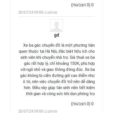
0 (0 הצבעות)
ראשי
פרסם
פורסם ב-09:00 20/07/24
תגובה
gd
Xe ba gác chuyển đồ là một phương tiện
quen thuộc tại Hà Nội, đặc biệt hữu ích cho
sinh viên khi chuyển nhà trọ. Giá thuê xe ba
gác rất hợp lý, chỉ khoảng 150K, phù hợp
với ngõ nhỏ và giao thông đông đúc. Xe ba
gác không bị cấm đường giờ cao điểm như
ô tô, nên việc chuyển đồ trở nên dễ dàng
hơn. Điều này giúp tân sinh viên tiết kiệm
thời gian và công sức khi dọn phòng trọ.
0 (0 הצבעות)
ראשי
פרסם
פורסם ב-09:00 20/07/24