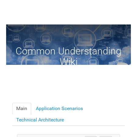
Common Understanding
Wiki
A Common Knowledge Source of Terms and Definitions
Main
Application Scenarios
Technical Architecture