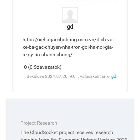
küldése
gd
https://xebagacchohang.com.vn/dich-vu-
xe-ba-gac-chuyen-nha-tron-goi-ha-noi-gia-
re-uy-tin-nhanh-chong/
0 (0 Szavazatok)
Válasz
Teteje
Beküldve 2024.07.20. 9:01, válaszként erre:
gd
.
küldése
Project Research
The CloudSocket project receives research
funding from the European Union's Horizon 2020