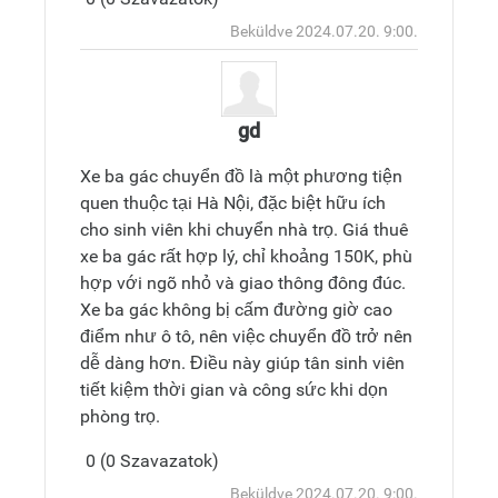
Válasz
Teteje
Beküldve 2024.07.20. 9:00.
küldése
gd
Xe ba gác chuyển đồ là một phương tiện
quen thuộc tại Hà Nội, đặc biệt hữu ích
cho sinh viên khi chuyển nhà trọ. Giá thuê
xe ba gác rất hợp lý, chỉ khoảng 150K, phù
hợp với ngõ nhỏ và giao thông đông đúc.
Xe ba gác không bị cấm đường giờ cao
điểm như ô tô, nên việc chuyển đồ trở nên
dễ dàng hơn. Điều này giúp tân sinh viên
tiết kiệm thời gian và công sức khi dọn
phòng trọ.
0 (0 Szavazatok)
Válasz
Teteje
Beküldve 2024.07.20. 9:00.