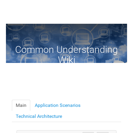
Common Understanding
Wiki
A Common Knowledge Source of Terms and Definitions
Main
Application Scenarios
Technical Architecture