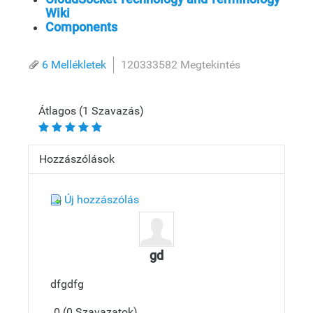
Wiki
Components
6 Mellékletek
120333582 Megtekintés
Átlagos (1 Szavazás)
Hozzászólások
Új hozzászólás
gd
dfgdfg
0 (0 Szavazatok)