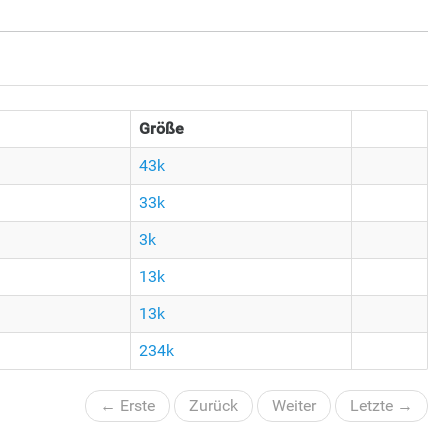
Größe
43k
33k
3k
13k
13k
234k
← Erste
Zurück
Weiter
Letzte →