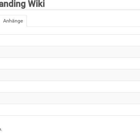
nding Wiki
Anhänge
e.