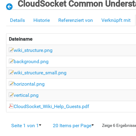
CloudSocket Common Understa
Details
Historie
Referenziert von
Verknüpft mit
Dateiname
wiki_structure.png
background.png
wiki_structure_small.png
horizontal.png
vertical.png
CloudSocket_Wiki_Help_Guests.pdf
Seite 1 von 1
20 Items per Page
Zeige 6 Ergebniss