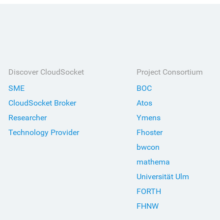
Discover CloudSocket
Project Consortium
SME
BOC
CloudSocket Broker
Atos
Researcher
Ymens
Technology Provider
Fhoster
bwcon
mathema
Universität Ulm
FORTH
FHNW