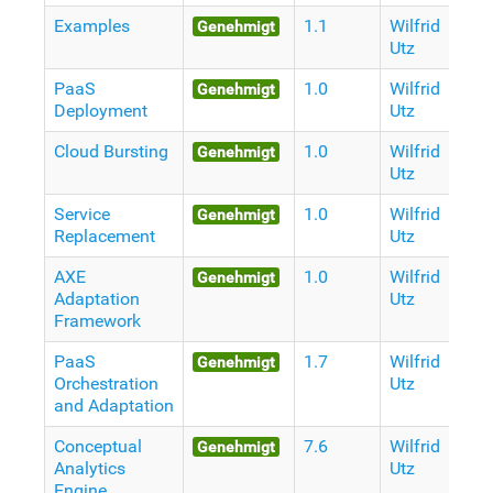
Examples
1.1
Wilfrid
V
Genehmigt
Utz
J
PaaS
1.0
Wilfrid
V
Genehmigt
Deployment
Utz
J
Cloud Bursting
1.0
Wilfrid
V
Genehmigt
Utz
J
Service
1.0
Wilfrid
V
Genehmigt
Replacement
Utz
J
AXE
1.0
Wilfrid
V
Genehmigt
Adaptation
Utz
J
Framework
PaaS
1.7
Wilfrid
V
Genehmigt
Orchestration
Utz
J
and Adaptation
Conceptual
7.6
Wilfrid
V
Genehmigt
Analytics
Utz
J
Engine