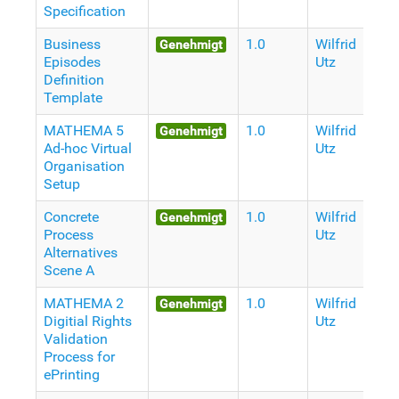
Specification
Business
1.0
Wilfrid
V
Genehmigt
Episodes
Utz
J
Definition
Template
MATHEMA 5
1.0
Wilfrid
V
Genehmigt
Ad-hoc Virtual
Utz
J
Organisation
Setup
Concrete
1.0
Wilfrid
V
Genehmigt
Process
Utz
J
Alternatives
Scene A
MATHEMA 2
1.0
Wilfrid
V
Genehmigt
Digitial Rights
Utz
J
Validation
Process for
ePrinting