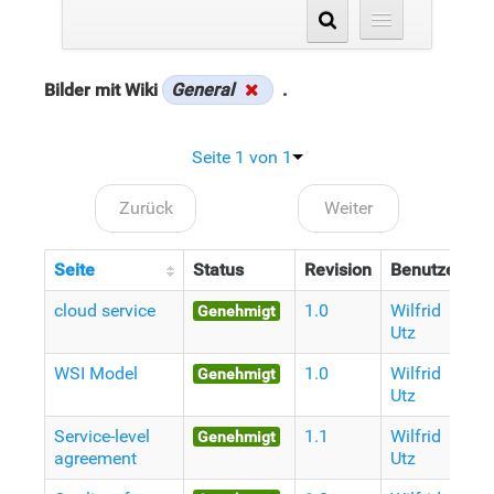
Bilder mit Wiki
General
.
Seite 1 von 1
Zurück
Weiter
Seite
Status
Revision
Benutzer
D
cloud service
1.0
Wilfrid
V
Genehmigt
Utz
J
WSI Model
1.0
Wilfrid
V
Genehmigt
Utz
J
Service-level
1.1
Wilfrid
V
Genehmigt
agreement
Utz
J