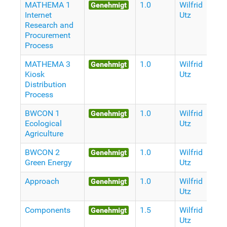
MATHEMA 1
1.0
Wilfrid
V
Genehmigt
Internet
Utz
J
Research and
Procurement
Process
MATHEMA 3
1.0
Wilfrid
V
Genehmigt
Kiosk
Utz
J
Distribution
Process
BWCON 1
1.0
Wilfrid
V
Genehmigt
Ecological
Utz
J
Agriculture
BWCON 2
1.0
Wilfrid
V
Genehmigt
Green Energy
Utz
J
Approach
1.0
Wilfrid
V
Genehmigt
Utz
J
Components
1.5
Wilfrid
V
Genehmigt
Utz
J