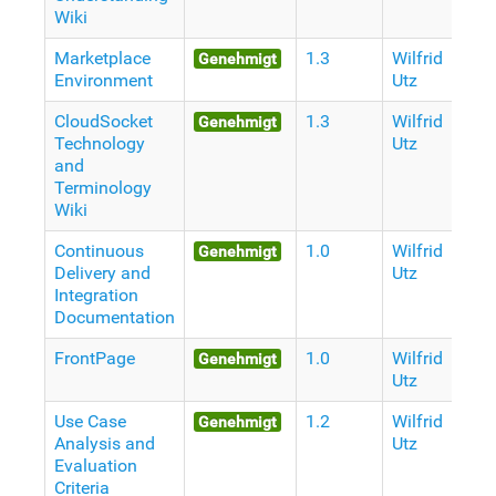
Wiki
Marketplace
1.3
Wilfrid
V
Genehmigt
Environment
Utz
J
CloudSocket
1.3
Wilfrid
V
Genehmigt
Technology
Utz
J
and
Terminology
Wiki
Continuous
1.0
Wilfrid
V
Genehmigt
Delivery and
Utz
J
Integration
Documentation
FrontPage
1.0
Wilfrid
V
Genehmigt
Utz
J
Use Case
1.2
Wilfrid
V
Genehmigt
Analysis and
Utz
J
Evaluation
Criteria