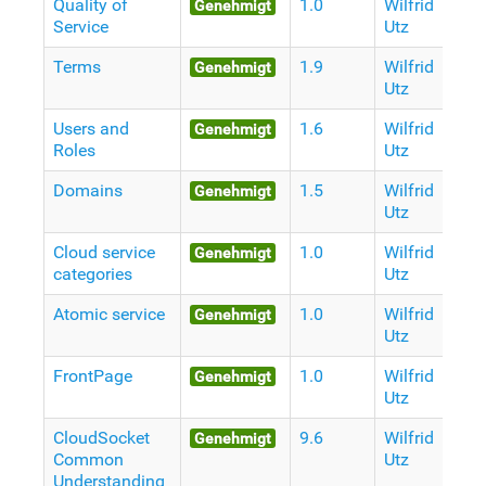
Quality of
1.0
Wilfrid
V
Genehmigt
Service
Utz
J
Terms
1.9
Wilfrid
V
Genehmigt
Utz
J
Users and
1.6
Wilfrid
V
Genehmigt
Roles
Utz
J
Domains
1.5
Wilfrid
V
Genehmigt
Utz
J
Cloud service
1.0
Wilfrid
V
Genehmigt
categories
Utz
J
Atomic service
1.0
Wilfrid
V
Genehmigt
Utz
J
FrontPage
1.0
Wilfrid
V
Genehmigt
Utz
J
CloudSocket
9.6
Wilfrid
V
Genehmigt
Common
Utz
J
Understanding