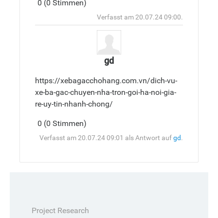
Antwort
0 (0 Stimmen)
hinzufüge
Oben
Verfasst am 20.07.24 09:00.
gd
https://xebagacchohang.com.vn/dich-vu-
xe-ba-gac-chuyen-nha-tron-goi-ha-noi-gia-
re-uy-tin-nhanh-chong/
Antwort
0 (0 Stimmen)
hinzufüge
Oben
Verfasst am 20.07.24 09:01 als Antwort auf
gd
.
Project Research