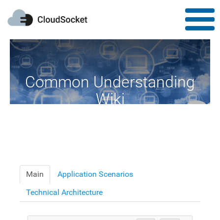
Common Understanding
Wiki
A Common Knowledge Source of Terms and Definitions
Main
Application Scenarios
Technical Architecture