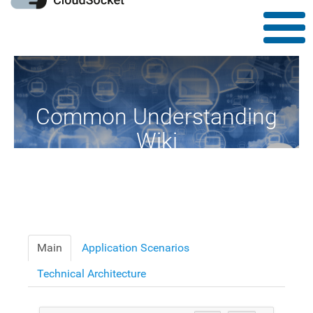
Common Understanding
Wiki
A Common Knowledge Source of Terms and Definitions
Main
Application Scenarios
Technical Architecture