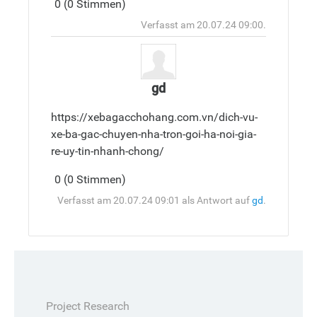
Antwort
0 (0 Stimmen)
hinzufüge
Oben
Verfasst am 20.07.24 09:00.
gd
https://xebagacchohang.com.vn/dich-vu-
xe-ba-gac-chuyen-nha-tron-goi-ha-noi-gia-
re-uy-tin-nhanh-chong/
Antwort
0 (0 Stimmen)
hinzufüge
Oben
Verfasst am 20.07.24 09:01 als Antwort auf
gd
.
Project Research