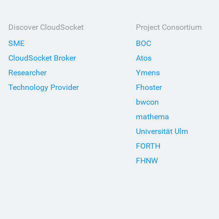
Discover CloudSocket
Project Consortium
SME
BOC
CloudSocket Broker
Atos
Researcher
Ymens
Technology Provider
Fhoster
bwcon
mathema
Universität Ulm
FORTH
FHNW