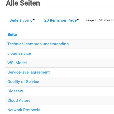
Alle Seiten
Seite 1 von 6
20 Items per Page
Zeige 1 - 20 von 
Seite
Technical common understanding
cloud service
WSI Model
Service-level agreement
Quality of Service
Glossary
Cloud Actors
Network Protocols