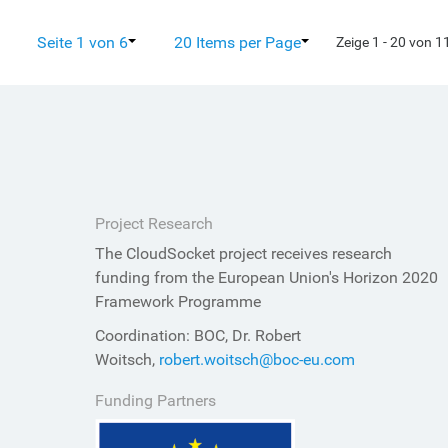
Seite 1 von 6
20 Items per Page
Zeige 1 - 20 von 
Project Research
The CloudSocket project receives research
funding from the European Union's Horizon 2020
Framework Programme
Coordination: BOC, Dr. Robert
Woitsch,
robert.woitsch@boc-eu.com
Funding Partners