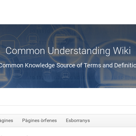
Common Understanding Wiki
Common Knowledge Source of Terms and Definiti
àgines
Pàgines òrfenes
Esborranys