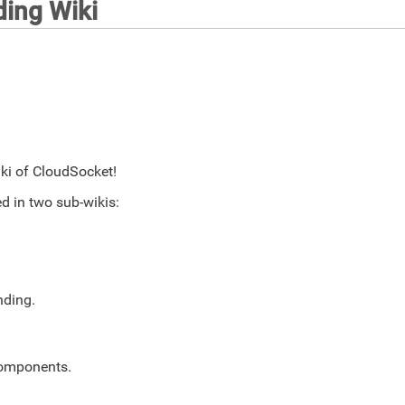
ing Wiki
ki of CloudSocket!
 in two sub-wikis:
nding.
components.