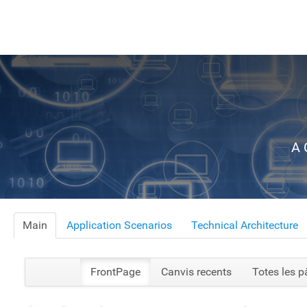
A 
Main
Application Scenarios
Technical Architecture
FrontPage
Canvis recents
Totes les p