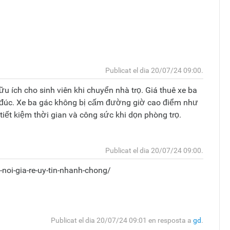
Respon 
Superio
comenta
Publicat el dia 20/07/24 09:00.
u ích cho sinh viên khi chuyển nhà trọ. Giá thuê xe ba
g đúc. Xe ba gác không bị cấm đường giờ cao điểm như
tiết kiệm thời gian và công sức khi dọn phòng trọ.
Respon 
Superio
Publicat el dia 20/07/24 09:00.
comenta
noi-gia-re-uy-tin-nhanh-chong/
Respon 
Superio
comenta
Publicat el dia 20/07/24 09:01 en resposta a
gd
.