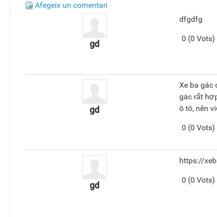
Afegeix un comentari
dfgdfg
0 (0 Vots)
gd
Xe ba gác 
gác rất hợ
ô tô, nên v
gd
0 (0 Vots)
https://xe
0 (0 Vots)
gd