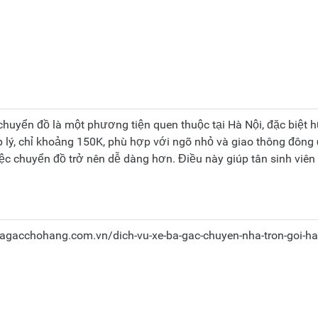
chuyển đồ là một phương tiện quen thuộc tại Hà Nội, đặc biệt hữ
p lý, chỉ khoảng 150K, phù hợp với ngõ nhỏ và giao thông đôn
iệc chuyển đồ trở nên dễ dàng hơn. Điều này giúp tân sinh viên 
bagacchohang.com.vn/dich-vu-xe-ba-gac-chuyen-nha-tron-goi-ha-