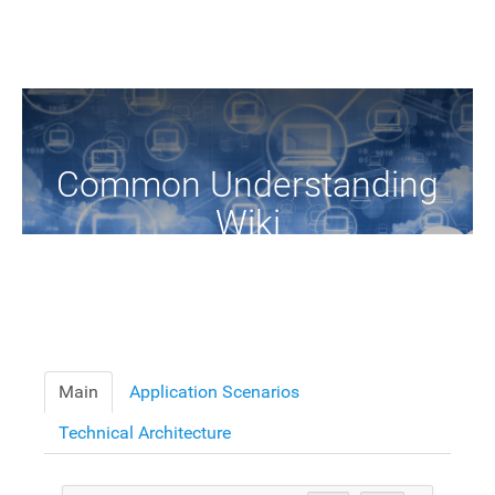
Common Understanding
Wiki
A Common Knowledge Source of Terms and Definitions
Main
Application Scenarios
Technical Architecture