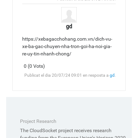
comentari
gd
https://xebagacchohang.com.vn/dich-vu-
xe-ba-gac-chuyen-nha-tron-goi-ha-noi-gia-
re-uy-tin-nhanh-chong/
0 (0 Vots)
Respon el
Superior
Publicat el dia 20/07/24 09:01 en resposta a
gd
.
comentari
Project Research
The CloudSocket project receives research
funding from the European Union's Horizon 2020