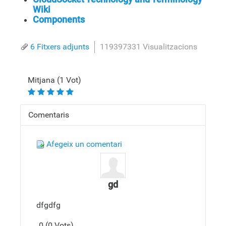
Wiki
Components
6 Fitxers adjunts
119397331 Visualitzacions
Mitjana (1 Vot)
Comentaris
Afegeix un comentari
gd
dfgdfg
0 (0 Vots)