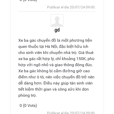
Respon el
Superior
Publicat el dia 20/07/24 09:00.
comentari
gd
Xe ba gác chuyển đồ là một phương tiện
quen thuộc tại Hà Nội, đặc biệt hữu ích
cho sinh viên khi chuyển nhà trọ. Giá thuê
xe ba gác rất hợp lý, chỉ khoảng 150K, phù
hợp với ngõ nhỏ và giao thông đông đúc.
Xe ba gác không bị cấm đường giờ cao
điểm như ô tô, nên việc chuyển đồ trở nên
dễ dàng hơn. Điều này giúp tân sinh viên
tiết kiệm thời gian và công sức khi dọn
phòng trọ.
0 (0 Vots)
Respon el
Superior
Publicat el dia 20/07/24 09:00.